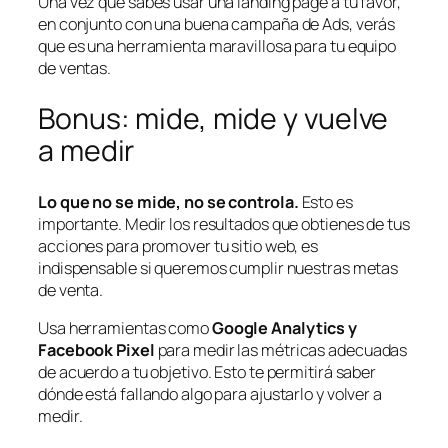
Una vez que sabes usar una landing page a tu favor,
en conjunto con una buena campaña de Ads, verás
que es una herramienta maravillosa para tu equipo
de ventas.
Bonus: mide, mide y vuelve
a medir
Lo que no se mide, no se controla.
Esto es
importante. Medir los resultados que obtienes de tus
acciones para promover tu sitio web, es
indispensable si queremos cumplir nuestras metas
de venta.
Usa herramientas como
Google Analytics y
Facebook Pixel
para medir las métricas adecuadas
de acuerdo a tu objetivo. Esto te permitirá saber
dónde está fallando algo para ajustarlo y volver a
medir.