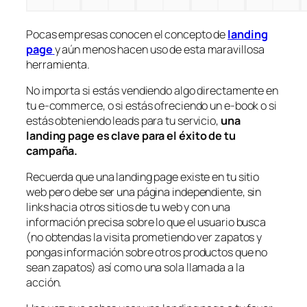
Pocas empresas conocen el concepto de
landing
page
y aún menos hacen uso de esta maravillosa
herramienta.
No importa si estás vendiendo algo directamente en
tu e-commerce, o si estás ofreciendo un e-book o si
estás obteniendo leads para tu servicio,
una
landing page es clave para el éxito de tu
campaña.
Recuerda que una landing page existe en tu sitio
web pero debe ser una página independiente, sin
links hacia otros sitios de tu web y con una
información precisa sobre lo que el usuario busca
(no obtendas la visita prometiendo ver zapatos y
pongas información sobre otros productos que no
sean zapatos) así como una sola llamada a la
acción.