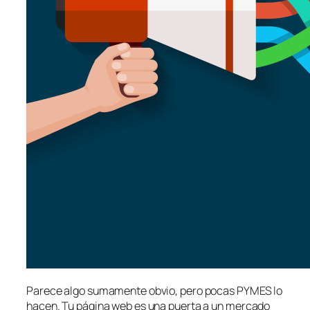
Parece algo sumamente obvio, pero pocas PYMES lo
hacen. Tu página web es una puerta a un mercado