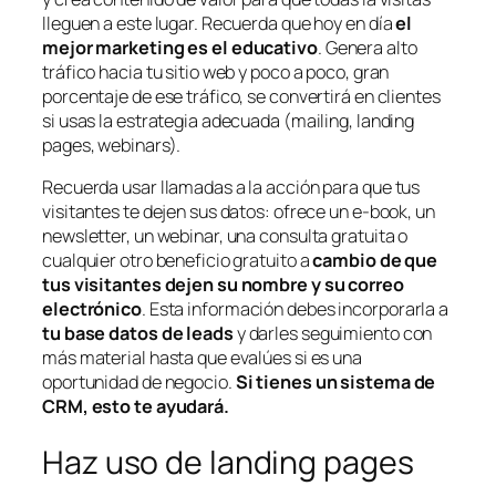
lleguen a este lugar. Recuerda que hoy en día
el
mejor marketing es el educativo
. Genera alto
tráfico hacia tu sitio web y poco a poco, gran
porcentaje de ese tráfico, se convertirá en clientes
si usas la estrategia adecuada (mailing, landing
pages, webinars).
Recuerda usar llamadas a la acción para que tus
visitantes te dejen sus datos: ofrece un e-book, un
newsletter, un webinar, una consulta gratuita o
cualquier otro beneficio gratuito a
cambio de que
tus visitantes dejen su nombre y su correo
electrónico
. Esta información debes incorporarla a
tu base datos de leads
y darles seguimiento con
más material hasta que evalúes si es una
oportunidad de negocio.
Si tienes un sistema de
CRM, esto te ayudará.
Haz uso de landing pages