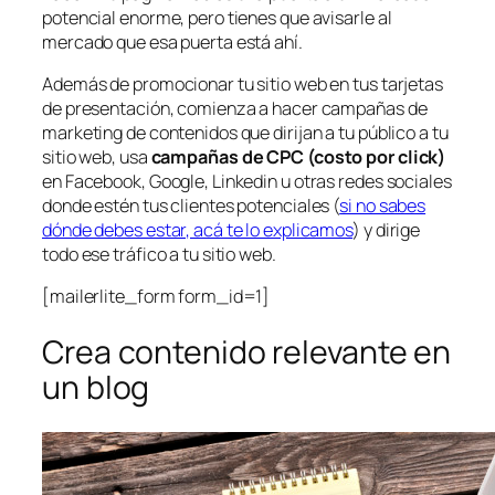
potencial enorme, pero tienes que avisarle al
mercado que esa puerta está ahí.
Además de promocionar tu sitio web en tus tarjetas
de presentación, comienza a hacer campañas de
marketing de contenidos que dirijan a tu público a tu
sitio web, usa
campañas de CPC (costo por click)
en Facebook, Google, Linkedin u otras redes sociales
donde estén tus clientes potenciales (
si no sabes
dónde debes estar, acá te lo explicamos
) y dirige
todo ese tráfico a tu sitio web.
[mailerlite_form form_id=1]
Crea contenido relevante en
un blog