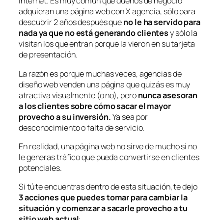
Internet. Es muy común que dueños de negocio
adquieran una página web con X agencia, sólo para
descubrir 2 años después que
no le ha servido para
nada ya que no está generando clientes
y sólo la
visitan los que entran porque la vieron en su tarjeta
de presentación.
La razón es porque muchas veces, agencias de
diseño web venden una página que quizás es muy
atractiva visualmente (o no), pero
nunca asesoran
a los clientes sobre cómo sacar el mayor
provecho a su inversión.
Ya sea por
desconocimiento o falta de servicio.
En realidad, una página web no sirve de mucho si no
le generas tráfico que pueda convertirse en clientes
potenciales.
Si tú te encuentras dentro de esta situación, te dejo
3 acciones que puedes tomar para cambiar la
situación y comenzar a sacarle provecho a tu
sitio web actual
: