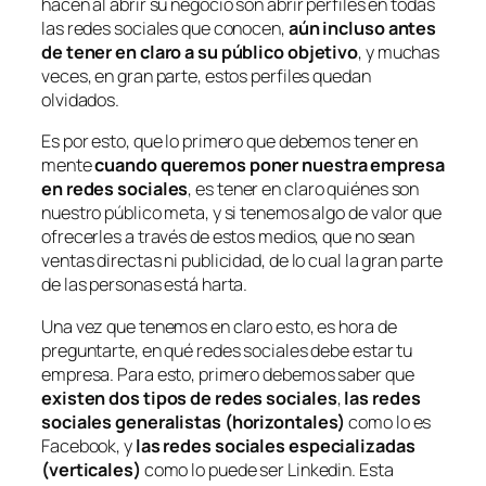
hacen al abrir su negocio son abrir perfiles en todas
las redes sociales que conocen,
aún incluso antes
de tener en claro a su público objetivo
, y muchas
veces, en gran parte, estos perfiles quedan
olvidados.
Es por esto, que lo primero que debemos tener en
mente
cuando queremos poner nuestra empresa
en redes sociales
, es tener en claro quiénes son
nuestro público meta, y si tenemos algo de valor que
ofrecerles a través de estos medios, que no sean
ventas directas ni publicidad, de lo cual la gran parte
de las personas está harta.
Una vez que tenemos en claro esto, es hora de
preguntarte, en qué redes sociales debe estar tu
empresa. Para esto, primero debemos saber que
existen dos tipos de redes sociales
,
las redes
sociales generalistas (horizontales)
como lo es
Facebook, y
las redes sociales especializadas
(verticales)
como lo puede ser Linkedin. Esta