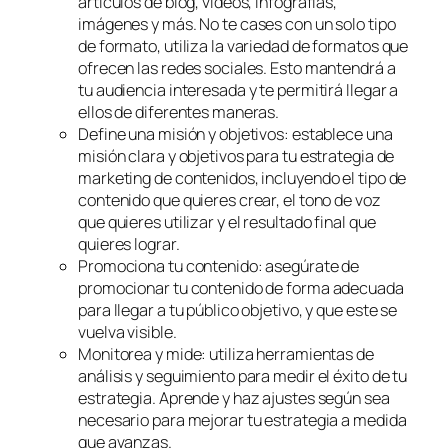
artículos de blog, videos, infografías,
imágenes y más. No te cases con un solo tipo
de formato, utiliza la variedad de formatos que
ofrecen las redes sociales. Esto mantendrá a
tu audiencia interesada y te permitirá llegar a
ellos de diferentes maneras.
Define una misión y objetivos: establece una
misión clara y objetivos para tu estrategia de
marketing de contenidos, incluyendo el tipo de
contenido que quieres crear, el tono de voz
que quieres utilizar y el resultado final que
quieres lograr.
Promociona tu contenido: asegúrate de
promocionar tu contenido de forma adecuada
para llegar a tu público objetivo, y que este se
vuelva visible.
Monitorea y mide: utiliza herramientas de
análisis y seguimiento para medir el éxito de tu
estrategia. Aprende y haz ajustes según sea
necesario para mejorar tu estrategia a medida
que avanzas.