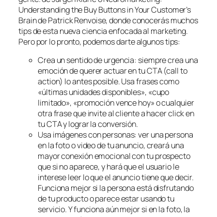
Understanding the Buy Buttons in Your Customer’s
Brain de Patrick Renvoise, donde conocerás muchos
tips de esta nueva ciencia enfocada al marketing.
Pero por lo pronto, podemos darte algunos tips:
Crea un sentido de urgencia: siempre crea una
emoción de querer actuar en tu CTA (call to
action) lo antes posible. Usa frases como
«últimas unidades disponibles», «cupo
limitado», «promoción vence hoy» o cualquier
otra frase que invite al cliente a hacer click en
tu CTA y lograr la conversión.
Usa imágenes con personas: ver una persona
en la foto o video de tu anuncio, creará una
mayor conexión emocional con tu prospecto
que si no aparece, y hará que el usuario le
interese leer lo que el anuncio tiene que decir.
Funciona mejor si la persona está disfrutando
de tu producto o parece estar usando tu
servicio. Y funciona aún mejor si en la foto, la