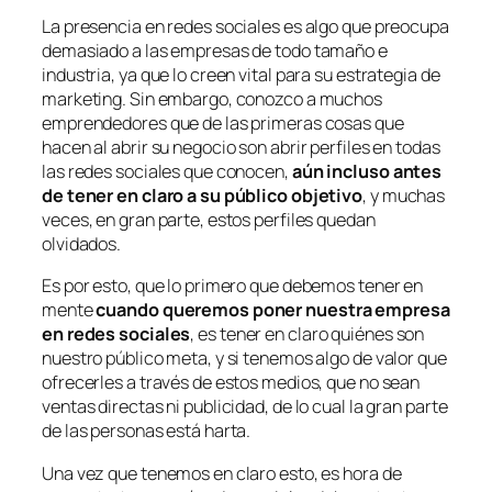
La presencia en redes sociales es algo que preocupa
demasiado a las empresas de todo tamaño e
industria, ya que lo creen vital para su estrategia de
marketing. Sin embargo, conozco a muchos
emprendedores que de las primeras cosas que
hacen al abrir su negocio son abrir perfiles en todas
las redes sociales que conocen,
aún incluso antes
de tener en claro a su público objetivo
, y muchas
veces, en gran parte, estos perfiles quedan
olvidados.
Es por esto, que lo primero que debemos tener en
mente
cuando queremos poner nuestra empresa
en redes sociales
, es tener en claro quiénes son
nuestro público meta, y si tenemos algo de valor que
ofrecerles a través de estos medios, que no sean
ventas directas ni publicidad, de lo cual la gran parte
de las personas está harta.
Una vez que tenemos en claro esto, es hora de