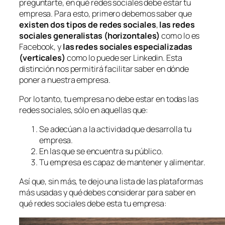
preguntarte, en qué redes sociales debe estar tu
empresa. Para esto, primero debemos saber que
existen dos tipos de redes sociales
,
las redes
sociales generalistas (horizontales)
como lo es
Facebook, y
las redes sociales especializadas
(verticales)
como lo puede ser Linkedin. Esta
distinción nos permitirá facilitar saber en dónde
poner a nuestra empresa.
Por lo tanto, tu empresa no debe estar en todas las
redes sociales, sólo en aquellas que:
Se adecúan a la actividad que desarrolla tu
empresa.
En las que se encuentra su público.
Tu empresa es capaz de mantener y alimentar.
Así que, sin más, te dejo una lista de las plataformas
más usadas y qué debes considerar para saber en
qué redes sociales debe esta tu empresa: