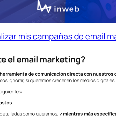
alizar mis campañas de email m
te el email marketing?
herramienta de comunicación directa con nuestros 
s ignorar, si queremos crecer en los medios digitales.
siguientes:
costos
.
 detalladas como queramos, y
mientras más específic