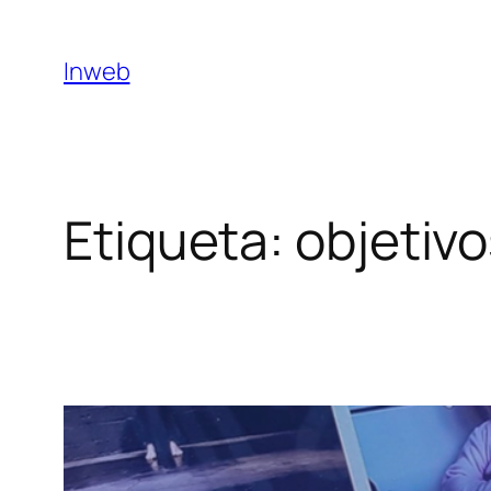
Saltar
al
Inweb
contenido
Etiqueta:
objetiv