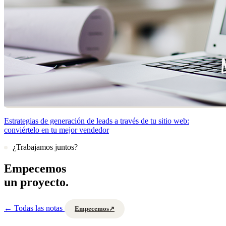
Estrategias de generación de leads a través de tu sitio web:
conviértelo en tu mejor vendedor
¿Trabajamos juntos?
Empecemos
un proyecto.
←
Todas las notas
Empecemos
↗